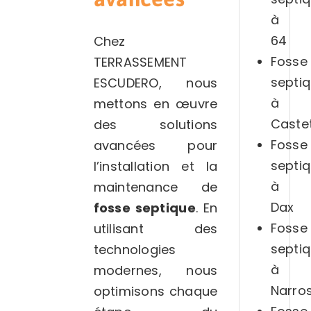
à
64
Chez
Fosse
TERRASSEMENT
septi
ESCUDERO, nous
à
mettons en œuvre
Caste
des solutions
Fosse
avancées pour
septi
l’installation et la
à
maintenance de
Dax
fosse septique
. En
Fosse
utilisant des
septi
technologies
à
modernes, nous
Narro
optimisons chaque