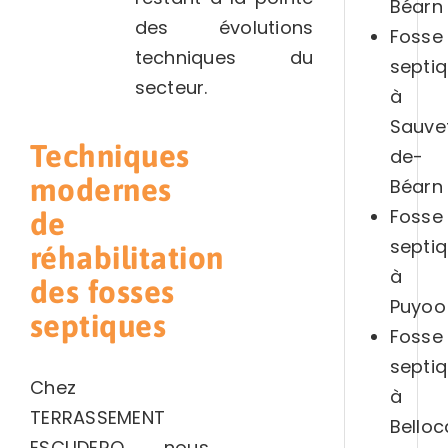
Béarn
des évolutions
Fosse
techniques du
septi
secteur.
à
Sauve
Techniques
de-
modernes
Béarn
Fosse
de
septi
réhabilitation
à
des fosses
Puyoo
septiques
Fosse
septi
Chez
à
TERRASSEMENT
Belloc
ESCUDERO, nous