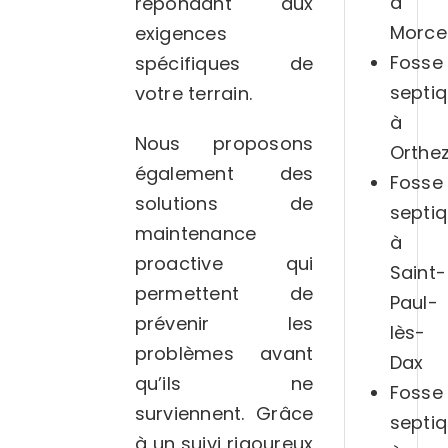
à
répondant aux
Morce
exigences
Fosse
spécifiques de
septi
votre terrain.
à
Nous proposons
Orthe
également des
Fosse
solutions de
septi
maintenance
à
proactive qui
Saint-
permettent de
Paul-
prévenir les
lès-
problèmes avant
Dax
qu’ils ne
Fosse
surviennent. Grâce
septi
à un suivi rigoureux