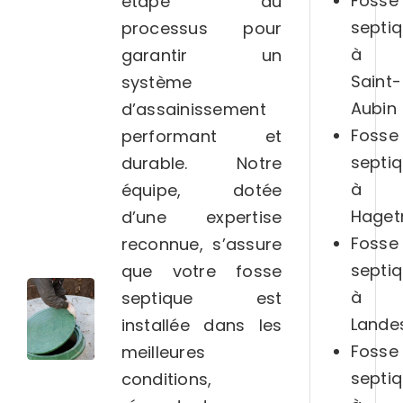
Fosse
étape du
septi
processus pour
à
garantir un
Saint-
système
Aubin
d’assainissement
Fosse
performant et
septi
durable. Notre
à
équipe, dotée
Hage
d’une expertise
Fosse
reconnue, s’assure
septi
que votre fosse
à
septique est
Lande
installée dans les
Fosse
meilleures
septi
conditions,