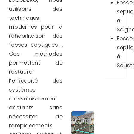
Fosse
utilisons des
septi
techniques
à
modernes pour la
Seign
réhabilitation des
Fosse
fosses septiques .
septi
Ces méthodes
à
permettent de
Soust
restaurer
l’efficacité des
systèmes
d’assainissement
existants sans
nécessiter de
remplacements