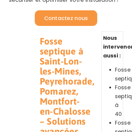
Contactez nous
Nous
Fosse
interveno
septique à
aussi :
Saint-Lon-
Fosse
les-Mines,
septi
Peyrehorade,
Fosse
Pomarez,
septi
Montfort-
à
en-Chalosse
40
– Solutions
Fosse
avancées
septi