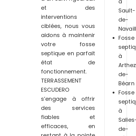
à
et des
Sault-
interventions
de-
ciblées, nous vous
Navail
aidons à maintenir
Fosse
votre fosse
septi
septique en parfait
à
état de
Arthe
fonctionnement.
de-
TERRASSEMENT
Béarn
ESCUDERO
Fosse
s’engage à offrir
septi
des services
à
fiables et
Salies
efficaces, en
de-
restant à la pointe