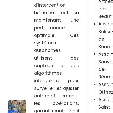
Arthe
d’intervention
de-
humaine tout en
Béarn
maintenant une
Assai
performance
Salies
optimale. Ces
de-
systèmes
Béarn
autonomes
Assai
utilisent des
Sauve
capteurs et des
de-
algorithmes
Béarn
intelligents pour
Assai
surveiller et ajuster
Orthe
automatiquement
Assai
les opérations,
Saint-
garantissant ainsi