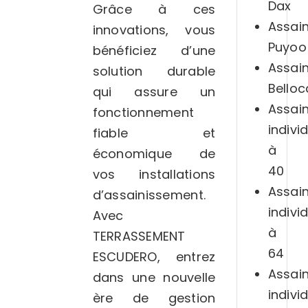
Dax
Grâce à ces
Assai
innovations, vous
Puyoo
bénéficiez d’une
Assai
solution durable
Belloc
qui assure un
Assai
fonctionnement
indivi
fiable et
à
économique de
40
vos installations
Assai
d’assainissement.
indivi
Avec
à
TERRASSEMENT
64
ESCUDERO, entrez
Assai
dans une nouvelle
indivi
ère de gestion