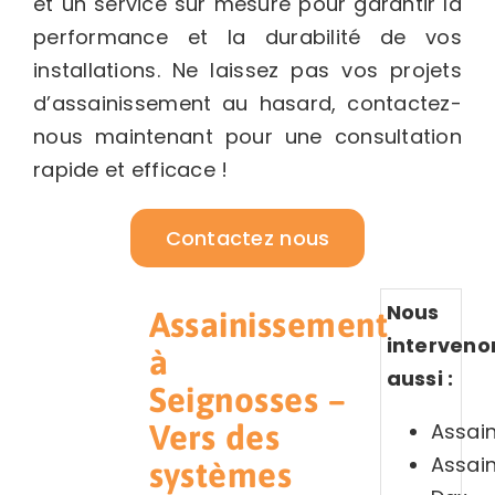
et un service sur mesure pour garantir la
performance et la durabilité de vos
installations. Ne laissez pas vos projets
d’assainissement au hasard, contactez-
nous maintenant pour une consultation
rapide et efficace !
Contactez nous
Nous
Assainissement
interveno
à
aussi :
Seignosses –
Assai
Vers des
Assai
systèmes