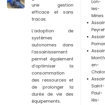
Lon-
une gestion
les-
efficace et sans
Mines
tracas.
Assai
Peyre
L’adoption de
Assai
systèmes
Pomar
autonomes dans
Assai
l’assainissement
Montf
permet également
en-
d’optimiser la
Chalo
consommation
Assai
des ressources et
Saint-
de prolonger la
Paul-
durée de vie des
lès-
équipements.