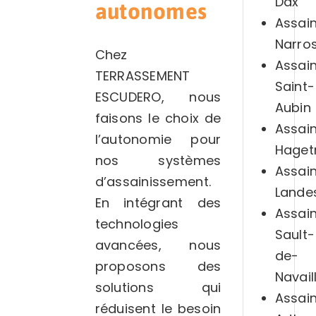
Dax
autonomes
Assai
Narro
Chez
Assai
TERRASSEMENT
Saint-
ESCUDERO, nous
Aubin
faisons le choix de
Assai
l’autonomie pour
Hage
nos systèmes
Assai
d’assainissement.
Lande
En intégrant des
Assai
technologies
Sault-
avancées, nous
de-
proposons des
Navail
solutions qui
Assai
réduisent le besoin