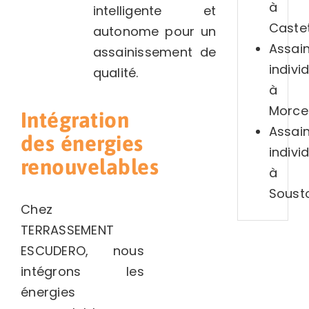
à
intelligente et
Caste
autonome pour un
Assai
assainissement de
indivi
qualité.
à
Morce
Intégration
Assai
des énergies
indivi
renouvelables
à
Soust
Chez
TERRASSEMENT
ESCUDERO, nous
intégrons les
énergies