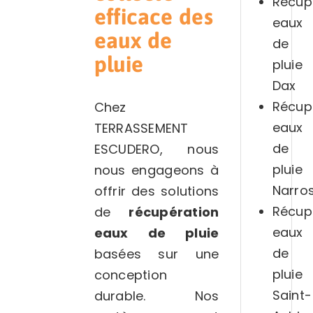
Récup
efficace des
eaux
eaux de
de
pluie
pluie
Dax
Récup
Chez
eaux
TERRASSEMENT
de
ESCUDERO, nous
pluie
nous engageons à
Narro
offrir des solutions
Récup
de
récupération
eaux
eaux de pluie
de
basées sur une
pluie
conception
Saint-
durable. Nos