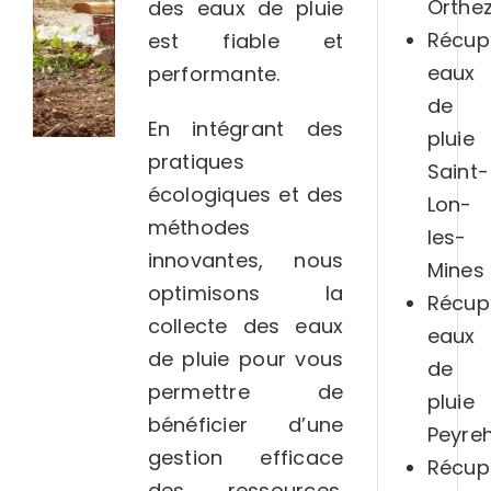
Orthe
des eaux de pluie
Récup
est fiable et
eaux
performante.
de
En intégrant des
pluie
pratiques
Saint-
écologiques et des
Lon-
méthodes
les-
innovantes, nous
Mines
optimisons la
Récup
collecte des eaux
eaux
de pluie pour vous
de
permettre de
pluie
bénéficier d’une
Peyre
gestion efficace
Récup
des ressources.