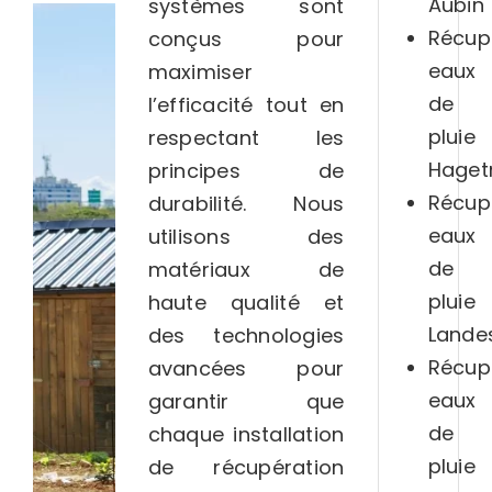
Aubin
systèmes sont
Récup
conçus pour
eaux
maximiser
de
l’efficacité tout en
pluie
respectant les
Hage
principes de
Récup
durabilité. Nous
eaux
utilisons des
de
matériaux de
pluie
haute qualité et
Lande
des technologies
Récup
avancées pour
eaux
garantir que
de
chaque installation
pluie
de récupération