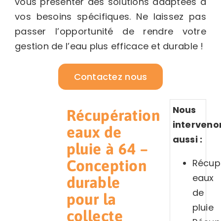
vous présenter des solutions adaptées à
vos besoins spécifiques. Ne laissez pas
passer l’opportunité de rendre votre
gestion de l’eau plus efficace et durable !
Contactez nous
Nous
Récupération
interveno
eaux de
aussi :
pluie à 64 –
Récup
Conception
eaux
durable
de
pour la
pluie
collecte