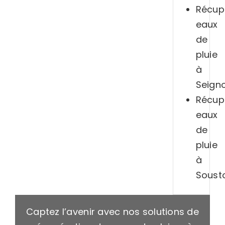
Récup
eaux
de
pluie
à
Seign
Récup
eaux
de
pluie
à
Soust
Captez l’avenir avec nos solutions de