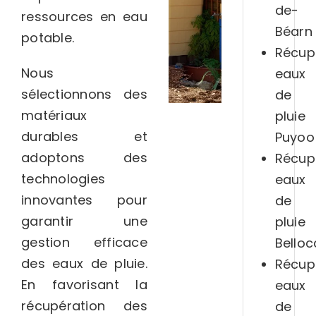
de-
ressources en eau
Béarn
potable.
Récup
Nous
eaux
sélectionnons des
de
matériaux
pluie
durables et
Puyoo
adoptons des
Récup
technologies
eaux
innovantes pour
de
garantir une
pluie
gestion efficace
Belloc
des eaux de pluie.
Récup
En favorisant la
eaux
récupération des
de