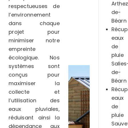
Arthe
respectueuses de
de-
l’environnement
Béarn
dans chaque
Récup
projet pour
eaux
minimiser notre
de
empreinte
pluie
écologique. Nos
Salies
systèmes sont
de-
conçus pour
Béarn
maximiser la
Récup
collecte et
eaux
l’utilisation des
de
eaux pluviales,
pluie
réduisant ainsi la
Sauve
dépendance aux