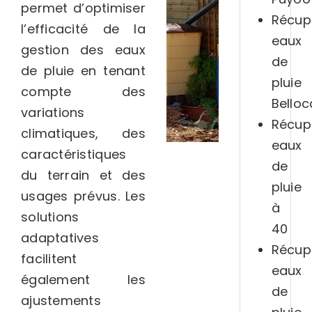
permet d’optimiser
Récup
l’efficacité de la
eaux
gestion des eaux
de
de pluie en tenant
pluie
compte des
Belloc
variations
Récup
climatiques, des
eaux
caractéristiques
de
du terrain et des
pluie
usages prévus. Les
à
solutions
40
adaptatives
Récup
facilitent
eaux
également les
de
ajustements