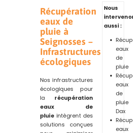
Nous
Récupération
interveno
eaux de
aussi :
pluie à
Récup
Seignosses –
eaux
Infrastructures
de
écologiques
pluie
Récup
Nos infrastructures
eaux
écologiques pour
de
la
récupération
pluie
eaux de
Dax
pluie
intègrent des
Récup
solutions conçues
eaux