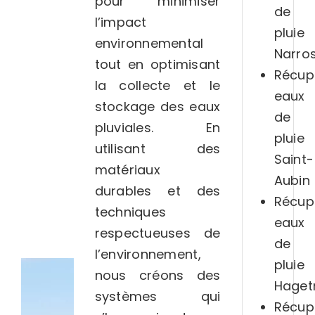
pour minimiser
de
l’impact
pluie
environnemental
Narro
tout en optimisant
Récup
la collecte et le
eaux
stockage des eaux
de
pluviales. En
pluie
utilisant des
Saint-
matériaux
Aubin
durables et des
Récup
techniques
eaux
respectueuses de
de
l’environnement,
pluie
nous créons des
Hage
systèmes qui
Récup