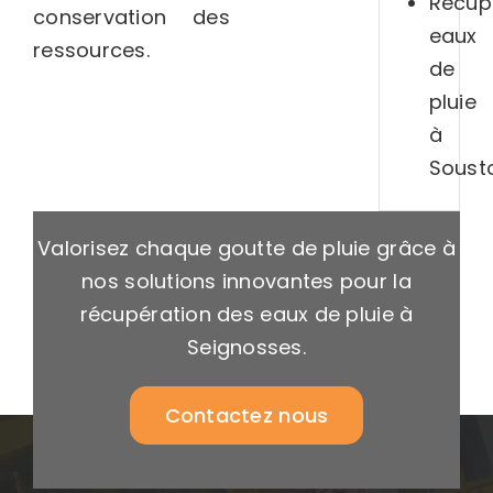
Récup
conservation des
eaux
ressources.
de
pluie
à
Soust
Valorisez chaque goutte de pluie grâce à
nos solutions innovantes pour la
récupération des eaux de pluie à
Seignosses.
Contactez nous