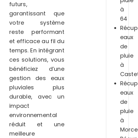
pluie
futurs,
à
garantissant que
64
votre système
Récup
reste performant
eaux
et efficace au fil du
de
temps. En intégrant
pluie
ces solutions, vous
à
bénéficiez d’une
Caste
gestion des eaux
Récup
pluviales plus
eaux
durable, avec un
de
impact
pluie
environnemental
à
réduit et une
Morce
meilleure