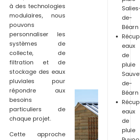
à des technologies
Salies
modulaires, nous
de-
pouvons
Béarn
personnaliser les
Récup
systèmes de
eaux
collecte, de
de
filtration et de
pluie
stockage des eaux
Sauve
pluviales pour
de-
répondre aux
Béarn
besoins
Récup
particuliers de
eaux
chaque projet.
de
pluie
Cette approche
Puyoo