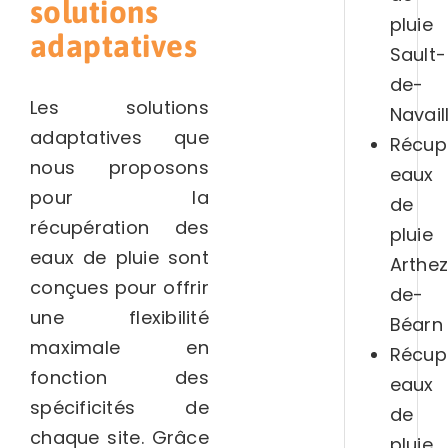
solutions
pluie
adaptatives
Sault-
de-
Les solutions
Navail
adaptatives que
Récup
nous proposons
eaux
pour la
de
récupération des
pluie
eaux de pluie sont
Arthe
conçues pour offrir
de-
une flexibilité
Béarn
maximale en
Récup
fonction des
eaux
spécificités de
de
chaque site. Grâce
pluie