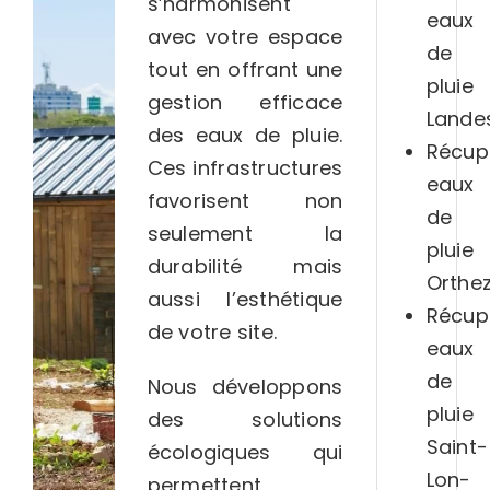
s’harmonisent
eaux
avec votre espace
de
tout en offrant une
pluie
gestion efficace
Lande
des eaux de pluie.
Récup
Ces infrastructures
eaux
favorisent non
de
seulement la
pluie
durabilité mais
Orthe
aussi l’esthétique
Récup
de votre site.
eaux
de
Nous développons
pluie
des solutions
Saint-
écologiques qui
Lon-
permettent